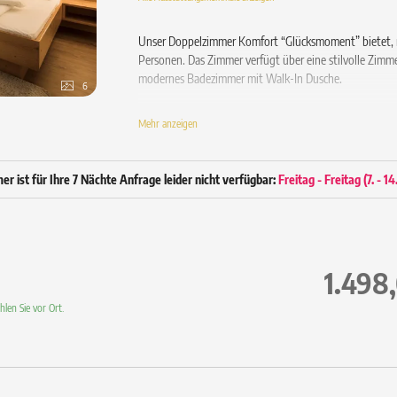
Unser Doppelzimmer Komfort “Glücksmoment” bietet, m
Personen. Das Zimmer verfügt über eine stilvolle Zimm
modernes Badezimmer mit Walk-In Dusche.
6
Ausstattung
Mehr anzeigen
Gemütliches Doppelbett
Balkon mit Stuhl
Hochwertiger Holzparkett-Boden
r ist für Ihre 7 Nächte Anfrage leider nicht verfügbar:
Freitag - Freitag
(
7. - 1
Wohnecke mit Sofa
Schreibtisch
Bad ca. 6 m² mit Walk-In Dusche
Hair & Body Gel Ecofriendly
Spiegel / WC / Föhn / wahlweise Bidet
1.498
43” Flachbild Sat-TV
Radio / Telefon / Safe
len Sie vor Ort.
WLAN inklusive
Wellnesstasche mit flauschigem Bademantel un