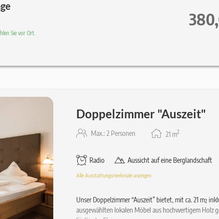
age
380
len Sie vor Ort.
Doppelzimmer "Auszeit"
2
Max.: 2 Personen
21
m
Radio
Aussicht auf eine Berglandschaft
Alle Ausstattungsmerkmale anzeigen
Unser Doppelzimmer “Auszeit” bietet, mit ca. 21 m² ink
ausgewählten lokalen Möbel aus hochwertigem Holz ge