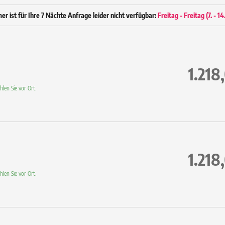
Hochwertiger Holzparkett-Boden
Schreibtisch
r ist für Ihre 7 Nächte Anfrage leider nicht verfügbar:
Freitag - Freitag
(
7. - 1
Bad ca. 3 m² mit Dusche
Hair & Body Gel Ecofriendly
Spiegel / WC / Föhn
43” Flachbild Sat-TV
Radio / Telefon / Safe
1.218
WLAN inklusive
Wellnesstasche mit flauschigem Bademantel un
len Sie vor Ort.
1.218
len Sie vor Ort.