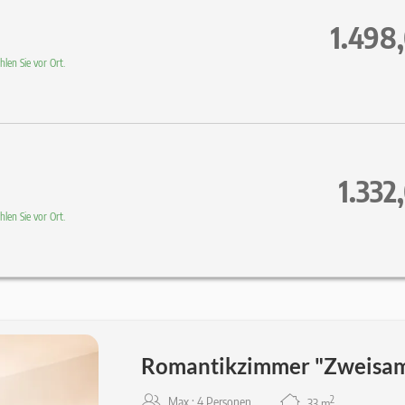
1.498
len Sie vor Ort.
1.332
len Sie vor Ort.
Romantikzimmer "Zweisam
2
Max.: 4 Personen
33
m