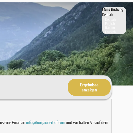
Meine Buchung
Deutsch
Deutsch
English
Italiano
Français
Ergebnisse
anzeigen
uns eine Email an
info@burgaunerhof.com
und wir halten Sie auf dem