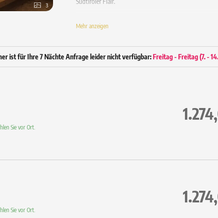
Südtiroler Flair.
3
Ausstattung
Mehr anzeigen
Gemütliches Doppelbett
Balkon mit Stuhl
Hochwertiger Holzparkett-Boden
r ist für Ihre 7 Nächte Anfrage leider nicht verfügbar:
Freitag - Freitag
(
7. - 1
Sitzgelegenheit/Couch
Schreibtisch
Bad ca. 3 m² mit Dusche
Hair & Body Gel Ecofriendly
Spiegel / WC / Föhn
1.274
43” Flachbild Sat-TV
Radio / Telefon / Safe
len Sie vor Ort.
WLAN inklusive
Wellnesstasche mit flauschigem Bademantel un
1.274
len Sie vor Ort.