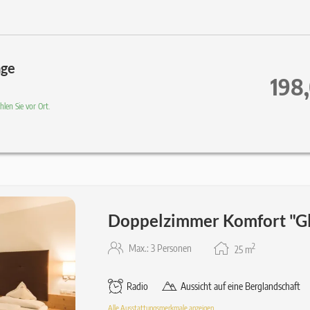
age
198
len Sie vor Ort.
Doppelzimmer Komfort "G
2
Max.: 3 Personen
25
m
Radio
Aussicht auf eine Berglandschaft
Alle Ausstattungsmerkmale anzeigen