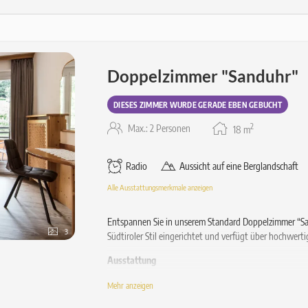
Doppelzimmer "Sanduhr"
DIESES ZIMMER WURDE GERADE EBEN GEBUCHT
2
Max.: 2 Personen
18
m
Radio
Aussicht auf eine Berglandschaft
Alle Ausstattungsmerkmale anzeigen
Entspannen Sie in unserem Standard Doppelzimmer “Sand
3
Südtiroler Stil eingerichtet und verfügt über hochwert
Ausstattung
Gemütliches Doppelbett
Mehr anzeigen
Balkon mit Stuhl