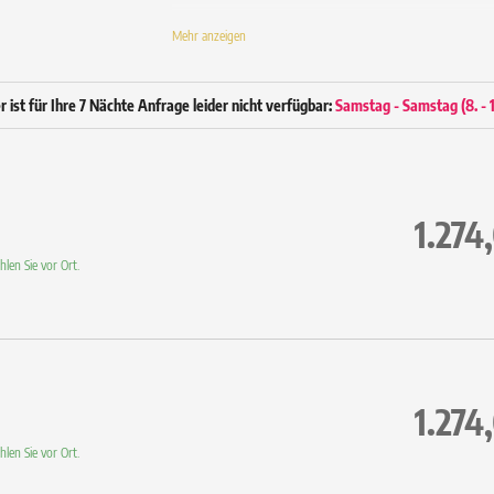
Ausstattung
Mehr anzeigen
Gemütliches Doppelbett
Balkon mit Stuhl
Hochwertiger Holzparkett-Boden
ist für Ihre 7 Nächte Anfrage leider nicht verfügbar:
Samstag - Samstag
(
8. -
Sitzgelegenheit/Couch
Schreibtisch
Bad ca. 3 m² mit Dusche
Hair & Body Gel Ecofriendly
Spiegel / WC / Föhn
1.274
43” Flachbild Sat-TV
Radio / Telefon / Safe
len Sie vor Ort.
WLAN inklusive
Wellnesstasche mit flauschigem Bademantel un
1.274
len Sie vor Ort.