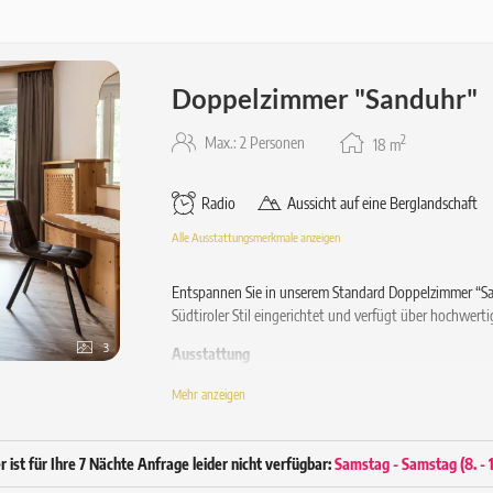
Doppelzimmer "Sanduhr"
2
Max.: 2 Personen
18
m
Radio
Aussicht auf eine Berglandschaft
Alle Ausstattungsmerkmale anzeigen
Entspannen Sie in unserem Standard Doppelzimmer “Sand
Südtiroler Stil eingerichtet und verfügt über hochwert
3
Ausstattung
Gemütliches Doppelbett
Mehr anzeigen
Balkon mit Stuhl
Hochwertiger Holzparkett-Boden
Schreibtisch
ist für Ihre 7 Nächte Anfrage leider nicht verfügbar:
Samstag - Samstag
(
8. -
Bad ca. 3 m² mit Dusche