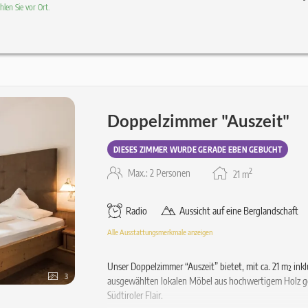
len Sie vor Ort.
Doppelzimmer "Auszeit"
DIESES ZIMMER WURDE GERADE EBEN GEBUCHT
2
Max.: 2 Personen
21
m
Radio
Aussicht auf eine Berglandschaft
Alle Ausstattungsmerkmale anzeigen
Unser Doppelzimmer “Auszeit” bietet, mit ca. 21 m² ink
3
ausgewählten lokalen Möbel aus hochwertigem Holz ge
Südtiroler Flair.