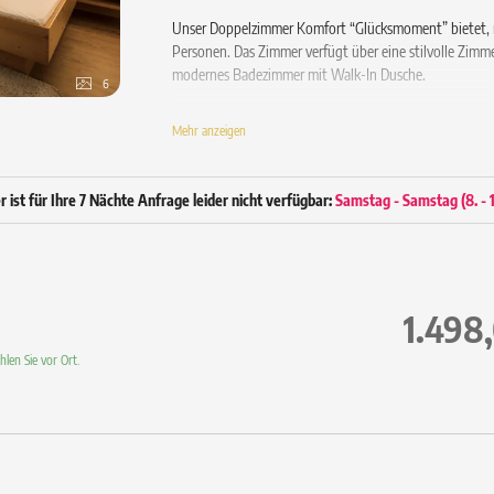
Unser Doppelzimmer Komfort “Glücksmoment” bietet, m
Personen. Das Zimmer verfügt über eine stilvolle Zimm
modernes Badezimmer mit Walk-In Dusche.
6
Ausstattung
Mehr anzeigen
Gemütliches Doppelbett
Balkon mit Stuhl
Hochwertiger Holzparkett-Boden
ist für Ihre 7 Nächte Anfrage leider nicht verfügbar:
Samstag - Samstag
(
8. -
Wohnecke mit Sofa
Schreibtisch
Bad ca. 6 m² mit Walk-In Dusche
Hair & Body Gel Ecofriendly
Spiegel / WC / Föhn / wahlweise Bidet
1.498
43” Flachbild Sat-TV
Radio / Telefon / Safe
len Sie vor Ort.
WLAN inklusive
Wellnesstasche mit flauschigem Bademantel un