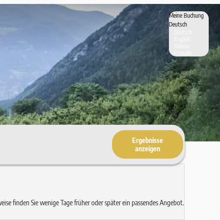
Meine Buchung
Deutsch
Deutsch
English
Italiano
Français
Ergebnisse
anzeigen
eise finden Sie wenige Tage früher oder später ein passendes Angebot.