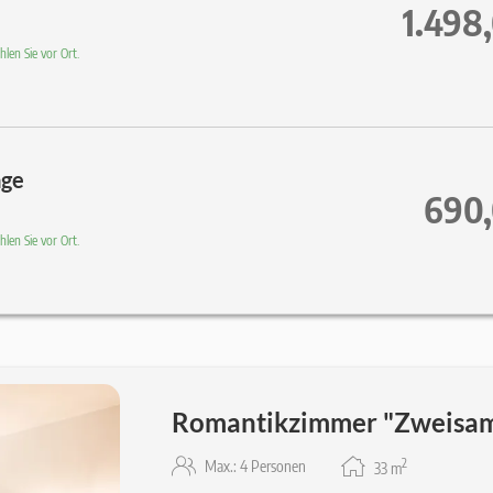
1.498
len Sie vor Ort.
age
690,
len Sie vor Ort.
Romantikzimmer "Zweisam
2
Max.: 4 Personen
33
m