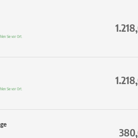
Hair & Body Gel Ecofriendly
Spiegel / WC / Föhn
43” Flachbild Sat-TV
Radio / Telefon / Safe
1.218
WLAN inklusive
Wellnesstasche mit flauschigem Bademantel un
len Sie vor Ort.
1.218
len Sie vor Ort.
age
380