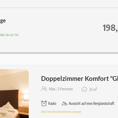
age
198
len Sie vor Ort.
Doppelzimmer Komfort "G
2
Max.: 3 Personen
25
m
Radio
Aussicht auf eine Berglandschaft
Alle Ausstattungsmerkmale anzeigen